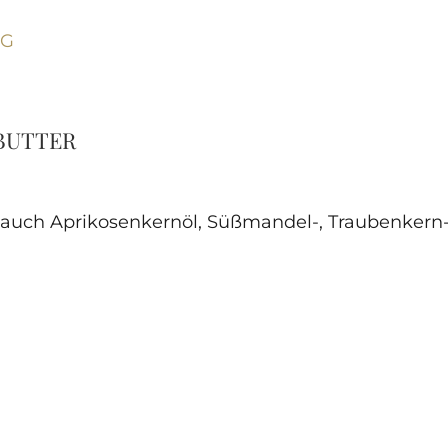
NG
 BUTTER
 du auch Aprikosenkernöl, Süßmandel-, Traubenke