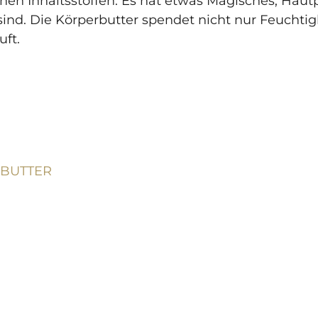
en Inhaltsstoffen. Es hat etwas Magisches, Hautp
sind. Die Körperbutter spendet nicht nur Feuchtig
ft.
 BUTTER