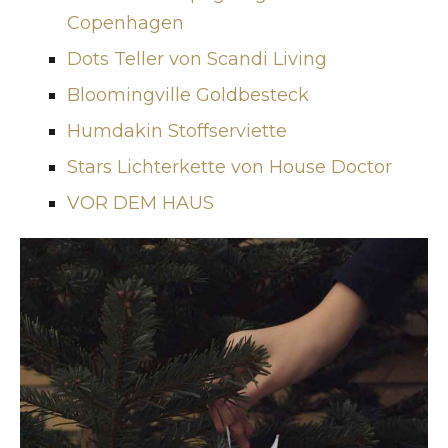
Copenhagen
Dots Teller von Scandi Living
Bloomingville Goldbesteck
Humdakin Stoffserviette
Stars Lichterkette von House Doctor
VOR DEM HAUS